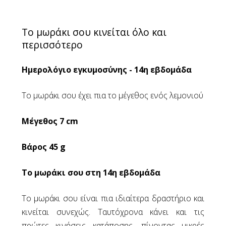
Υστεροσκοπική Χειρουργική - Επεμβατική
Υστεροσκόπηση
Λαπαροσκοπική Αφαίρεση Ινομυωμάτων
Το μωράκι σου κινείται όλο και
Λαπαροσκοπική Χειρουργική Πρόπτωσης
περισσότερο
Μήτρας / Κυστεοκήλης / Ορθοκήλης -
Προτερήματα
Ημερολόγιο εγκυμοσύνης - 14η εβδομάδα
Λαπαροσκοπική Χειρουργική στην
Κυστεοκήλη
Το μωράκι σου έχει πια το μέγεθος ενός λεμονιού
Λαπαροσκοπική Χειρουργική στην
Ορθοκήλη
Μέγεθος 7 cm
Λαπαροσκοπική Χειρουργική στην
Πρόπτωση Μήτρας-Κόλπου
Βάρος 45 g
Λαπαροσκοπική Χειρουργική της Ακράτειας
Λαπαροσκοπική Χειρουργική της
Το μωράκι σου στη 14η εβδομάδα
Ενδομητρίωσης
Το μωράκι σου είναι πια ιδιαίτερα δραστήριο και
Πρόπτωση
κινείται συνεχώς. Ταυτόχρονα κάνει και τις
Πρόπτωση Μήτρας - Κόλπου
πρώτες κινήσεις κατάποσης, πίνοντας μικρές