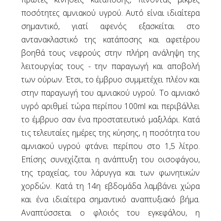
Κυστεοκήλη
ποσότητες αμνιακού υγρού. Αυτό είναι ιδιαίτερα
Ορθοκήλη
σημαντικό, γιατί αφενός εξασκείται στο
Γιατί Λαπαροσκοπική Τεχνική στην
αντανακλαστικό της κατάποσης και αφετέρου
Πρόπτωση;
βοηθά τους νεφρούς στην πλήρη ανάληψη της
Ακράτεια Ούρων
λειτουργίας τους - την παραγωγή και αποβολή
Ακράτεια Ούρων
των ούρων. Έτσι, το έμβρυο συμμετέχει πλέον και
Θεραπεία της Ακράτειας Ούρων
στην παραγωγή του αμνιακού υγρού. Το αμνιακό
Επιπλοκές Κολπικών Πλεγμάτων και
υγρό αριθμεί τώρα περίπου 100ml και περιβάλλει
Ταινιών Ακράτειας
το έμβρυο σαν ένα προστατευτικό μαξιλάρι. Κατά
τις τελευταίες ημέρες της κύησης, η ποσότητα του
Γυναικολογία
αμνιακού υγρού φτάνει περίπου στο 1,5 λίτρο.
HPV και Παθολογία Τραχήλου
Επίσης συνεχίζεται η ανάπτυξη του οισοφάγου,
Αντισύλληψη
της τραχείας, του λάρυγγα και των φωνητικών
Εμμηνόπαυση - Θεραπεία Ορμονικής
χορδών. Κατά τη 14η εβδομάδα λαμβάνει χώρα
Υποκατάστασης
και ένα ιδιαίτερα σημαντικό αναπτυξιακό βήμα.
Εμμηνόπαυση
Αναπτύσσεται ο φλοιός του εγκεφάλου, η
Ενδομητρίωση