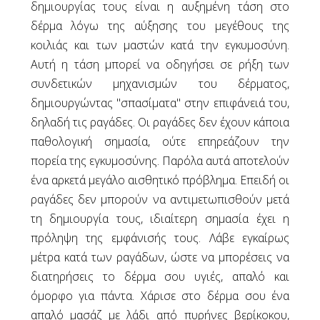
δημιουργίας τους είναι η αυξημένη τάση στο
Ημερολόγιο της Κύησης
Ναυτία στην Εγκυμοσύνη
δέρμα λόγω της αύξησης του μεγέθους της
Τροφές που πρέπει να αποφεύγετε στην
κοιλιάς και των μαστών κατά την εγκυμοσύνη.
Εγκυμοσύνη
Αυτή η τάση μπορεί να οδηγήσει σε ρήξη των
Θρεπτικά Συστατικά στην Εγκυμοσύνη
συνδετικών μηχανισμών του δέρματος,
Ο Προγεννητικός Έλεγχος
δημιουργώντας "σπασίματα" στην επιφάνειά του,
Προεκλαμψία
δηλαδή τις ραγάδες. Οι ραγάδες δεν έχουν κάποια
Σωματικό Βάρος στην Εγκυμοσύνη
παθολογική σημασία, ούτε επηρεάζουν την
Υπέρηχοι στην Εγκυμοσύνη
πορεία της εγκυμοσύνης. Παρόλα αυτά αποτελούν
ένα αρκετά μεγάλο αισθητικό πρόβλημα. Επειδή οι
Blog
ραγάδες δεν μπορούν να αντιμετωπισθούν μετά
Επικοινωνία
τη δημιουργία τους, ιδιαίτερη σημασία έχει η
πρόληψη της εμφάνισής τους. Λάβε εγκαίρως
μέτρα κατά των ραγάδων, ώστε να μπορέσεις να
διατηρήσεις το δέρμα σου υγιές, απαλό και
όμορφο για πάντα. Χάρισε στο δέρμα σου ένα
απαλό μασάζ με λάδι από πυρήνες βερίκοκου,