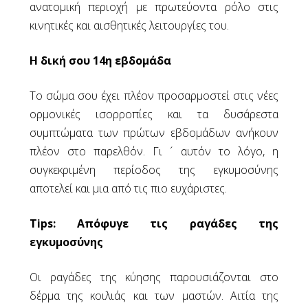
Καρκίνος του Τραχήλου της Μήτρας
ανατομική περιοχή με πρωτεύοντα ρόλο στις
Κολποσκόπηση
κινητικές και αισθητικές λειτουργίες του.
Κύστεις Ωοθηκών
Λαπαροσκοπική Αφαίρεση Ινομυωμάτων
Η δική σου 14η εβδομάδα
Λαπαροσκοπική Υστερεκτομή
Λαπαροσκοπική Χειρουργική της
Το σώμα σου έχει πλέον προσαρμοστεί στις νέες
Ενδομητρίωσης
ορμονικές ισορροπίες και τα δυσάρεστα
Το Εμβόλιο HPV
συμπτώματα των πρώτων εβδομάδων ανήκουν
πλέον στο παρελθόν. Γι ´ αυτόν το λόγο, η
Εγκυμοσύνη
συγκεκριμένη περίοδος της εγκυμοσύνης
Η Doppler Υπερηχογραφία
αποτελεί και μια από τις πιο ευχάριστες.
Άθληση στην Εγκυμοσύνη
Ο Διαβήτης της Κύησης
Tips: Απόφυγε τις ραγάδες της
Διάγνωση της Εγκυμοσύνης
εγκυμοσύνης
Εξετάσεις στην Εγκυμοσύνη
Η Έναρξη του Τοκετού
Οι ραγάδες της κύησης παρουσιάζονται στο
Η Υγιεινή και Ισορροπημένη Διατροφή στην
δέρμα της κοιλιάς και των μαστών. Αιτία της
Εγκυμοσύνη