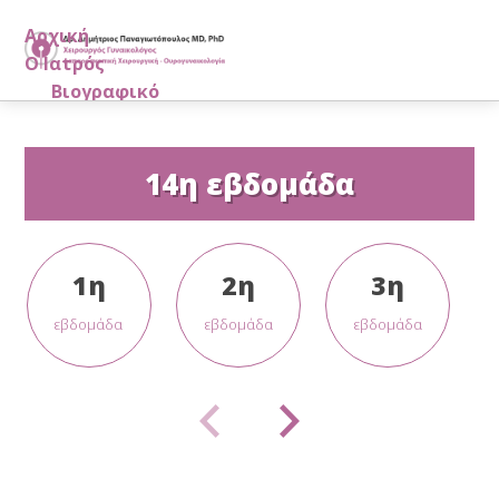
Αρχική
Ο Ιατρός
Βιογραφικό
Εξειδικεύσεις
Μέλος επιστημονικών εταιρειών
Μαρτυρίες Ασθενών
14η εβδομάδα
Ιατρείο
Δημοσιεύσεις
Πιστοποίηση TÜV
1η
2η
3η
Λαπαροσκοπική Χειρουργική
εβδομάδα
εβδομάδα
εβδομάδα
Η Εξειδίκευσή μας
Τα Προτερήματα
Μέθοδοι - Λαπαροσκόπηση
Μέθοδοι - Υστεροσκόπηση
Λαπαροσκοπική Υστερεκτομή
Λαπαροσκοπική Χειρουργική - Δυνατότητες