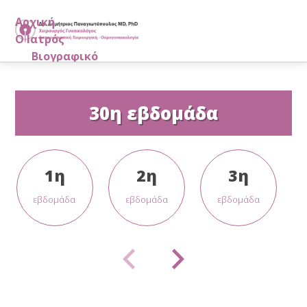
Αρχική
Ο Ιατρός
Βιογραφικό
Εξειδικεύσεις
Μέλος επιστημονικών εταιρειών
Μαρτυρίες Ασθενών
30η εβδομάδα
Ιατρείο
Δημοσιεύσεις
Πιστοποίηση TÜV
1η
2η
3η
Λαπαροσκοπική Χειρουργική
εβδομάδα
εβδομάδα
εβδομάδα
Η Εξειδίκευσή μας
Τα Προτερήματα
Μέθοδοι - Λαπαροσκόπηση
Μέθοδοι - Υστεροσκόπηση
Λαπαροσκοπική Υστερεκτομή
Λαπαροσκοπική Χειρουργική - Δυνατότητες