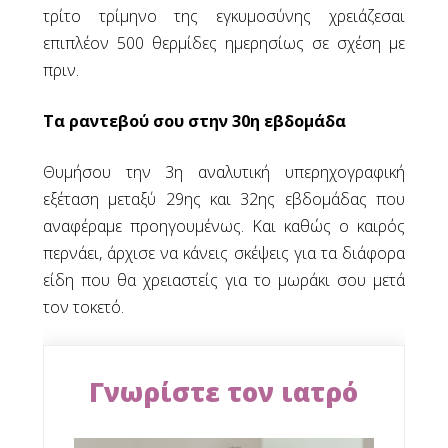
Καρκίνος του Τραχήλου της Μήτρας
τρίτο τρίμηνο της εγκυμοσύνης χρειάζεσαι
Κολποσκόπηση
επιπλέον 500 θερμίδες ημερησίως σε σχέση με
Κύστεις Ωοθηκών
πριν.
Λαπαροσκοπική Αφαίρεση Ινομυωμάτων
Λαπαροσκοπική Υστερεκτομή
Τα ραντεβού σου στην 30η εβδομάδα
Λαπαροσκοπική Χειρουργική της
Ενδομητρίωσης
Θυμήσου την 3η αναλυτική υπερηχογραφική
Το Εμβόλιο HPV
εξέταση μεταξύ 29ης και 32ης εβδομάδας που
αναφέραμε προηγουμένως. Και καθώς ο καιρός
Εγκυμοσύνη
περνάει, άρχισε να κάνεις σκέψεις για τα διάφορα
Η Doppler Υπερηχογραφία
είδη που θα χρειαστείς για το μωράκι σου μετά
Άθληση στην Εγκυμοσύνη
τον τοκετό.
Ο Διαβήτης της Κύησης
Διάγνωση της Εγκυμοσύνης
Εξετάσεις στην Εγκυμοσύνη
Η Έναρξη του Τοκετού
Γνωρίστε τον ιατρό
Η Υγιεινή και Ισορροπημένη Διατροφή στην
Εγκυμοσύνη