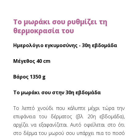
Υστεροσκοπική Χειρουργική - Επεμβατική
Υστεροσκόπηση
Λαπαροσκοπική Αφαίρεση Ινομυωμάτων
Το μωράκι σου ρυθμίζει τη
Λαπαροσκοπική Χειρουργική Πρόπτωσης
θερμοκρασία του
Μήτρας / Κυστεοκήλης / Ορθοκήλης -
Προτερήματα
Ημερολόγιο εγκυμοσύνης - 30η εβδομάδα
Λαπαροσκοπική Χειρουργική στην
Κυστεοκήλη
Μέγεθος 40 cm
Λαπαροσκοπική Χειρουργική στην
Ορθοκήλη
Βάρος 1350 g
Λαπαροσκοπική Χειρουργική στην
Πρόπτωση Μήτρας-Κόλπου
Το μωράκι σου στην 30η εβδομάδα
Λαπαροσκοπική Χειρουργική της Ακράτειας
Λαπαροσκοπική Χειρουργική της
Το λεπτό χνούδι που κάλυπτε μέχρι τώρα την
Ενδομητρίωσης
επιφάνεια του δέρματος (βλ. 20η εβδομάδα),
αρχίζει να εξαφανίζεται. Αυτό οφείλεται στο ότι
Πρόπτωση
στο δέρμα του μωρού σου υπάρχει πια το ποσό
Πρόπτωση Μήτρας - Κόλπου