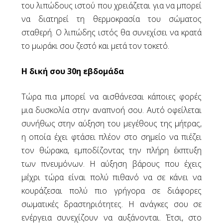
Κυστεοκήλη
του λιπώδους ιστού που χρειάζεται για να μπορεί
Ορθοκήλη
να διατηρεί τη θερμοκρασία του σώματος
Γιατί Λαπαροσκοπική Τεχνική στην
σταθερή. Ο λιπώδης ιστός θα συνεχίσει να κρατά
Πρόπτωση;
το μωράκι σου ζεστό και μετά τον τοκετό.
Ακράτεια Ούρων
Η δική σου 30η εβδομάδα
Ακράτεια Ούρων
Θεραπεία της Ακράτειας Ούρων
Τώρα πια μπορεί να αισθάνεσαι κάποιες φορές
Επιπλοκές Κολπικών Πλεγμάτων και
μια δυσκολία στην αναπνοή σου. Αυτό οφείλεται
Ταινιών Ακράτειας
συνήθως στην αύξηση του μεγέθους της μήτρας,
η οποία έχει φτάσει πλέον στο σημείο να πιέζει
Γυναικολογία
τον θώρακα, εμποδίζοντας την πλήρη έκπτυξη
HPV και Παθολογία Τραχήλου
των πνευμόνων. Η αύξηση βάρους που έχεις
Αντισύλληψη
μέχρι τώρα είναι πολύ πιθανό να σε κάνει να
Εμμηνόπαυση - Θεραπεία Ορμονικής
Υποκατάστασης
κουράζεσαι πολύ πιο γρήγορα σε διάφορες
Εμμηνόπαυση
σωματικές δραστηριότητες. Η ανάγκες σου σε
Ενδομητρίωση
ενέργεια συνεχίζουν να αυξάνονται. Έτσι, στο