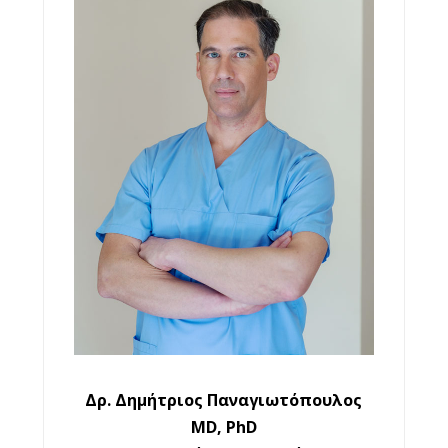
Ημερολόγιο της Κύησης
Ναυτία στην Εγκυμοσύνη
Τροφές που πρέπει να αποφεύγετε στην
Εγκυμοσύνη
Θρεπτικά Συστατικά στην Εγκυμοσύνη
Ο Προγεννητικός Έλεγχος
Προεκλαμψία
Σωματικό Βάρος στην Εγκυμοσύνη
Υπέρηχοι στην Εγκυμοσύνη
Blog
Επικοινωνία
Δρ. Δημήτριος Παναγιωτόπουλος
MD, PhD