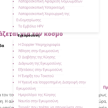
Λαπαροσκοπική Αφαίρεση Ινομυωμάτων
Λαπαροσκοπική Υστερεκτομή
Λαπαροσκοπική Χειρουργική της
Ενδομητρίωσης
Το Εμβόλιο HPV
ζεται για τον κόσμο
Εγκυμοσύνη
Η Doppler Υπερηχογραφία
δα
Άθληση στην Εγκυμοσύνη
Ο Διαβήτης της Κύησης
Διάγνωση της Εγκυμοσύνης
Εξετάσεις στην Εγκυμοσύνη
Η Έναρξη του Τοκετού
Η Υγιεινή και Ισορροπημένη Διατροφή στην
Π
Εγκυμοσύνη
α τον τοκετό. Όλα τα όργανα του σώματός του είναι πλήρως
Ημερολόγιο της Κύησης
Ναυτία στην Εγκυμοσύνη
ση. Η αύξηση βάρους που θα εμφανίσει το μωράκι από τώρα,
Τροφές που πρέπει να αποφεύγετε στην
ο οποίος θα του χρησιμεύσει για να ρυθμίζει τη θερμοκρασία