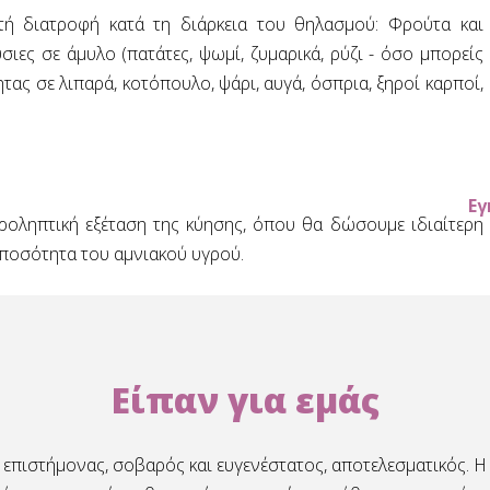
τή διατροφή κατά τη διάρκεια του θηλασμού: Φρούτα και
ιες σε άμυλο (πατάτες, ψωμί, ζυμαρικά, ρύζι - όσο μπορείς
ητας σε λιπαρά, κοτόπουλο, ψάρι, αυγά, όσπρια, ξηροί καρποί,
Εγ
οληπτική εξέταση της κύησης, όπου θα δώσουμε ιδιαίτερη
 ποσότητα του αμνιακού υγρού.
Είπαν για εμάς
 επιστήμονας, σοβαρός και ευγενέστατος, αποτελεσματικός. 