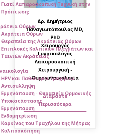
Γιατί Λαπαροσκοπική Τεχνική στην
Πρόπτωση;
Δρ. Δημήτριος
κράτεια Ούρων
Παναγιωτόπουλος MD,
Ακράτεια Ούρων
PhD
Θεραπεία της Ακράτειας Ούρων
Χειρουργός
Επιπλοκές Κολπικών Πλεγμάτων και
Γυναικολόγος
Ταινιών Ακράτειας
Λαπαροσκοπική
Χειρουργική -
ναικολογία
Ουρογυναικολογία
HPV και Παθολογία Τραχήλου
Αντισύλληψη
Εμμηνόπαυση - Θεραπεία Ορμονικής
Διαβάστε
Υποκατάστασης
Περισσότερα
Εμμηνόπαυση
Ενδομητρίωση
Καρκίνος του Τραχήλου της Μήτρας
Κολποσκόπηση