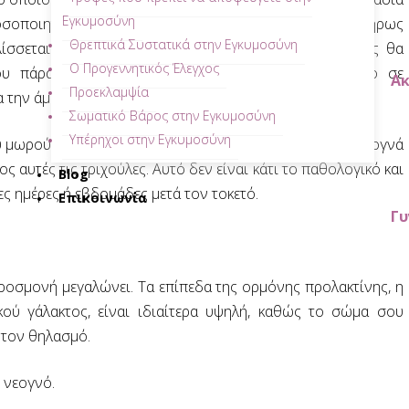
Εγκυμοσύνη
οσοποιητικό σύστημα του παιδιού δεν είναι ακόμα πλήρως
Θρεπτικά Συστατικά στην Εγκυμοσύνη
λίσσεται για αρκετό καιρό αφού γεννηθεί. Ο θηλασμός θα
Ο Προγεννητικός Έλεγχος
υ πάρα πολύ, αφού το μητρικό γάλα είναι πλούσιο σε
Α
Προεκλαμψία
 την άμυνά του ουσίες.
Σωματικό Βάρος στην Εγκυμοσύνη
Υπέρηχοι στην Εγκυμοσύνη
 μωρού έχει πλέον εξαφανιστεί. Παρόλα αυτά, αρκετά νεογνά
ς αυτές τις τριχούλες. Αυτό δεν είναι κάτι το παθολογικό και
Blog
ς ημέρες ή εβδομάδες μετά τον τοκετό.
Επικοινωνία
Γυ
ροσμονή μεγαλώνει. Τα επίπεδα της ορμόνης προλακτίνης, η
ού γάλακτος, είναι ιδιαίτερα υψηλή, καθώς το σώμα σου
ια τον θηλασμό.
 νεογνό.