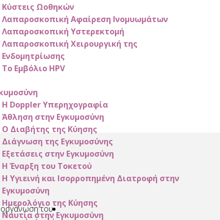
Κύστεις Ωοθηκών
Λαπαροσκοπική Αφαίρεση Ινομυωμάτων
Λαπαροσκοπική Υστερεκτομή
Λαπαροσκοπική Χειρουργική της
Ενδομητρίωσης
Το Εμβόλιο HPV
κυμοσύνη
Η Doppler Υπερηχογραφία
Άθληση στην Εγκυμοσύνη
Ο Διαβήτης της Κύησης
Διάγνωση της Εγκυμοσύνης
Εξετάσεις στην Εγκυμοσύνη
Η Έναρξη του Τοκετού
Η Υγιεινή και Ισορροπημένη Διατροφή στην
Εγκυμοσύνη
Ημερολόγιο της Κύησης
Η οργάνωση του
Τεράστιο ευχαριστώ στον άνθρωπο - γιατρό
Ναυτία στην Εγκυμοσύνη