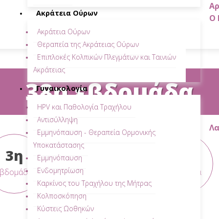
Αρ
Ακράτεια Ούρων
Ο 
Ακράτεια Ούρων
Θεραπεία της Ακράτειας Ούρων
Επιπλοκές Κολπικών Πλεγμάτων και Ταινιών
Ακράτειας
38η εβδομάδα
Γυναικολογία
HPV και Παθολογία Τραχήλου
Αντισύλληψη
Λα
Εμμηνόπαυση - Θεραπεία Ορμονικής
Υποκατάστασης
3η
4η
5η
Εμμηνόπαυση
Ενδομητρίωση
εβδομάδα
εβδομάδα
εβδομάδα
Καρκίνος του Τραχήλου της Μήτρας
Κολποσκόπηση
Κύστεις Ωοθηκών